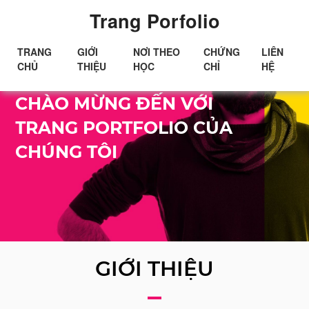
Trang Porfolio
TRANG
GIỚI
NƠI THEO
CHỨNG
LIÊN
CHỦ
THIỆU
HỌC
CHỈ
HỆ
Xin chào!
CHÀO MỪNG ĐẾN VỚI
TRANG PORTFOLIO CỦA
CHÚNG TÔI
GIỚI THIỆU