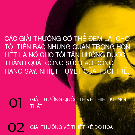
CÁC GIẢI THƯỞNG CÓ THỂ ĐEM LẠI CHO
TÔI TIỀN BẠC NHƯNG QUAN TRỌNG HƠN
HẾT LÀ NÓ CHO TÔI TẬN HƯỞNG ĐƯỢC
THÀNH QUẢ, CÔNG SỨC LAO ĐỘNG
HĂNG SAY, NHIỆT HUYẾT CỦA TUỔI TRẺ.
01
GIẢI THƯỞNG QUỐC TẾ VỀ THIẾT KẾ NỘI
THẤT
02
GIẢI THƯỞNG VỀ THIẾT KẾ ĐỒ HỌA